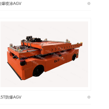
防爆喷涂AGV
1.5T防爆AGV