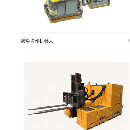
防爆协作机器人