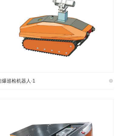
防爆巡检机器人·1