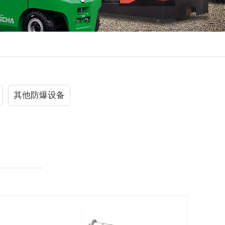
其他防爆设备