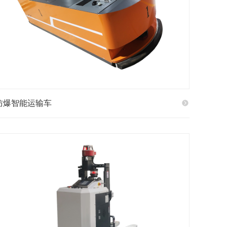
防爆智能运输车