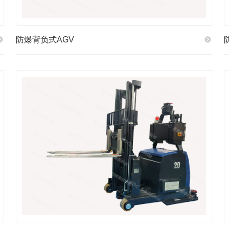
防爆背负式AGV