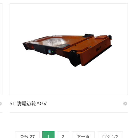
5T 防爆迈轮AGV
总数 27
1
2
下一页
页次 1/2