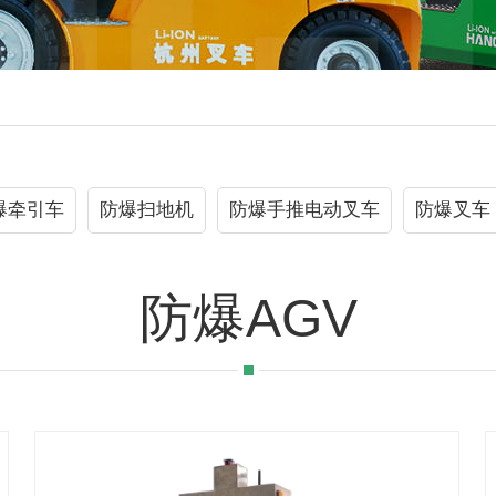
爆牵引车
防爆扫地机
防爆手推电动叉车
防爆叉车
防爆AGV